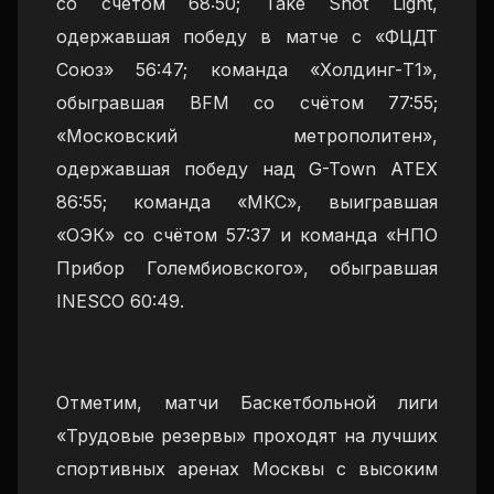
со счетом 68:50; Take Shot Light,
одержавшая победу в матче с «ФЦДТ
Союз» 56:47; команда «Холдинг-Т1»,
обыгравшая BFM со счётом 77:55;
«Московский метрополитен»,
одержавшая победу над G-Town ATEX
86:55; команда «МКС», выигравшая
«ОЭК» со счётом 57:37 и команда «НПО
Прибор Голембиовского», обыгравшая
INESCO 60:49.
Отметим, матчи Баскетбольной лиги
«Трудовые резервы» проходят на лучших
спортивных аренах Москвы с высоким