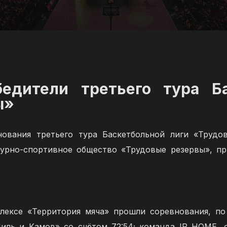
едители третьего тура Б
ы»
нования третьего тура Баскетбольной лиги «Трудо
турно-спортивное общество «Трудовые резервы», п
лексе «Территория мяча» прошли соревнования, по
иль и Камов» со счётом 72:54; команда IP HOME, 