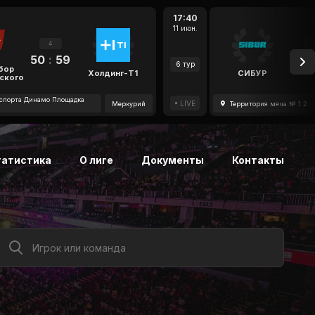
17:40
11 июн.
4
50
:
59
47
6 тур
бор
Холдинг-Т1
СИБУР
ского
спорта Динамо Площадка
LIVE
Меркурий
Территория мяча № 1.2
татистика
О лиге
Документы
Контакты