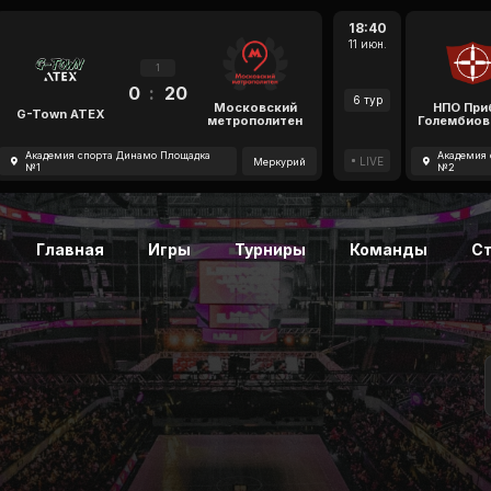
18:40
11 июн.
1
0
:
20
6 тур
Московский
НПО При
G-Town ATEX
метрополитен
Голембиов
Академия спорта Динамо Площадка
Академия 
LIVE
Меркурий
№1
№2
Главная
Игры
Турниры
Команды
С