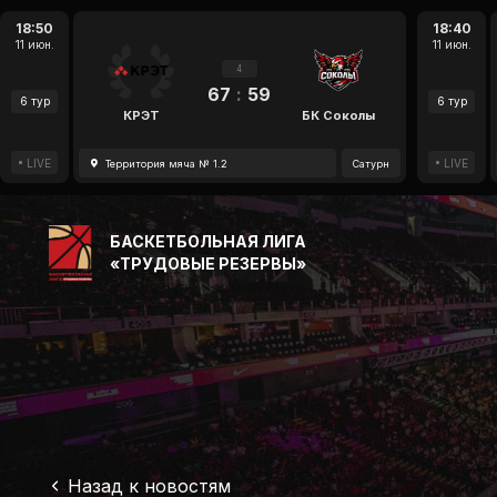
18:50
18:40
11 июн.
11 июн.
4
67
:
59
6 тур
6 тур
КРЭТ
БК Соколы
LIVE
LIVE
Территория мяча № 1.2
Сатурн
БАСКЕТБОЛЬНАЯ ЛИГА
«ТРУДОВЫЕ РЕЗЕРВЫ»
Назад к новостям