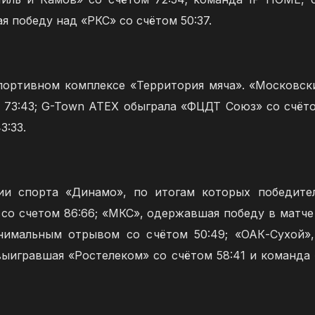
 победу над «РКС» со счётом 50:37.
портивном комплексе «Территория мяча». «Московс
73:43; G-Town ATEX обыграла «ФЦДТ Союз» со счётом
3:33.
и спорта «Динамо», по итогам которых победител
t со счетом 86:66; «МКС», одержавшая победу в матче
нимальным отрывом со счётом 50:49; «ОАК-Сухой»
 выигравшая «Ростелеком» со счётом 58:41 и коман