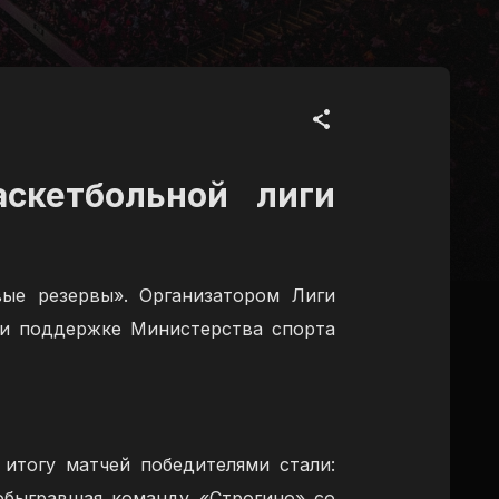
аскетбольной лиги
вые резервы». Организатором Лиги
ри поддержке Министерства спорта
 итогу матчей победителями стали:
обыгравшая команду «Строгино» со