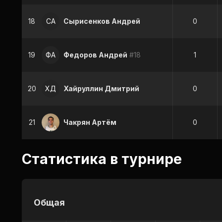
18
СА
Сырисенков Андрей
0
19
ФА
Федоров Андрей
#18
1
20
ХД
Хайруллин Дмитрий
0
21
Чакрян Артём
0
Статистика в турнире
Общая