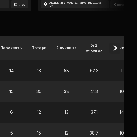
Академия спорта Динамо Площадка
Юпитер
Юпитер
№1
% 2
Перехваты
Потери
2 очковые
3 очковые
очковых
14
13
58
62.3
1
15
30
38
41.3
10
6
12
13
37.1
14
5
15
12
38.7
10