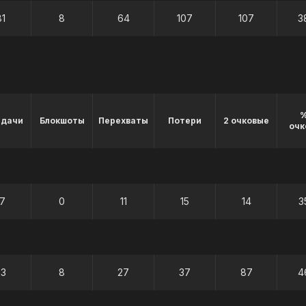
81
8
64
107
107
3
%
едачи
Блокшоты
Перехваты
Потери
2 очковые
очк
17
0
11
15
14
3
63
8
27
37
87
4