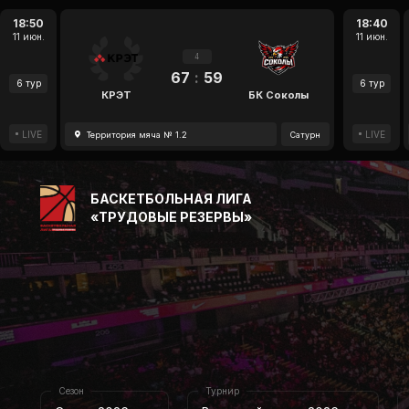
18:50
18:40
11 июн.
11 июн.
4
67
:
59
6 тур
6 тур
КРЭТ
БК Соколы
LIVE
LIVE
Территория мяча № 1.2
Сатурн
БАСКЕТБОЛЬНАЯ ЛИГА
«ТРУДОВЫЕ РЕЗЕРВЫ»
Сезон
Турнир