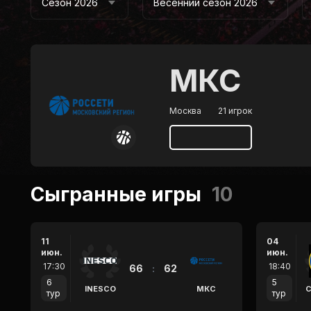
Сезон 2026
Весенний сезон 2026
МКС
Москва
21 игрок
Сыгранные игры
10
11
04
июн.
июн.
17:30
18:40
66
:
62
6
5
INESCO
МКС
С
тур
тур