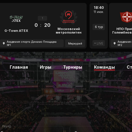
18:40
11 июн.
1
0
:
20
6 тур
Московский
НПО При
G-Town ATEX
метрополитен
Голембиов
Академия спорта Динамо Площадка
Академия 
LIVE
Меркурий
№1
№2
Главная
Игры
Турниры
Команды
С
Раунд