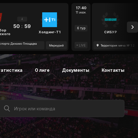
17:40
11 июн.
4
50
:
59
47
6 тур
бор
Холдинг-Т1
СИБУР
ского
спорта Динамо Площадка
LIVE
Меркурий
Территория мяча № 1.2
татистика
О лиге
Документы
Контакты