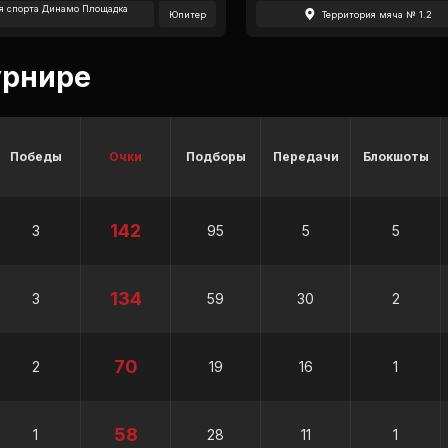
я спорта Динамо Площадка
Юпитер
Территория мяча № 1.2
урнире
Победы
Очки
Подборы
Передачи
Блокшоты
142
3
95
5
5
134
3
59
30
2
70
2
19
16
1
58
1
28
11
1