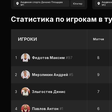
Академия спорта Динамо Площадка
Академи
Юпитер
№1
№2
Статистика по игрокам в т
ИГРОКИ
Матчи
1
Федотов Максим
#97
8
2
Мерзликин Андрей
#5
9
3
Злыгостев Денис
7
4
Павлов Антон
#1
6