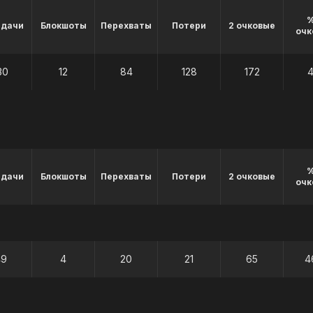
%
едачи
Блокшоты
Перехваты
Потери
2 очковые
очк
30
12
84
128
172
4
%
едачи
Блокшоты
Перехваты
Потери
2 очковые
очк
49
4
20
21
65
4