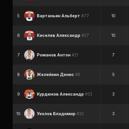
5
Вартаньян Альберт
#77
10
6
Киселев Александр
#27
10
7
Романов Антон
#21
7
8
Желейкин Денис
#8
5
9
Курдюков Александр
#33
3
10
Уколов Владимир
#32
3