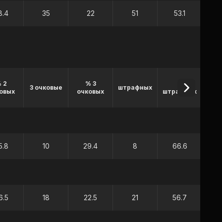
8.4
35
22
51
53.1
1
Игр
 2
% 3
%
3 очковые
штрафных
в
овых
очковых
штрафных
(
5.8
10
29.4
8
66.6
6.5
18
22.5
21
56.7