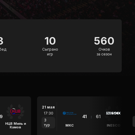
3
10
560
бед
Сыграно
Очков
игр
за сезон
21 мая
17:30
9
41
:
61
3
НЦВ Миль и
тур
МКС
INESCO
Камов