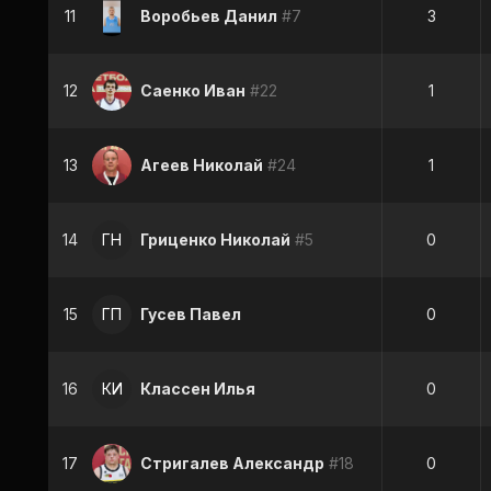
11
Воробьев Данил
#7
3
12
Саенко Иван
#22
1
13
Агеев Николай
#24
1
14
ГН
Гриценко Николай
#5
0
15
ГП
Гусев Павел
0
16
КИ
Классен Илья
0
17
Стригалев Александр
#18
0