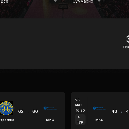
Все
Суммарно
По
25
мая
16:30
62
:
60
40
:
4
4
трогино
МКС
МКС
тур