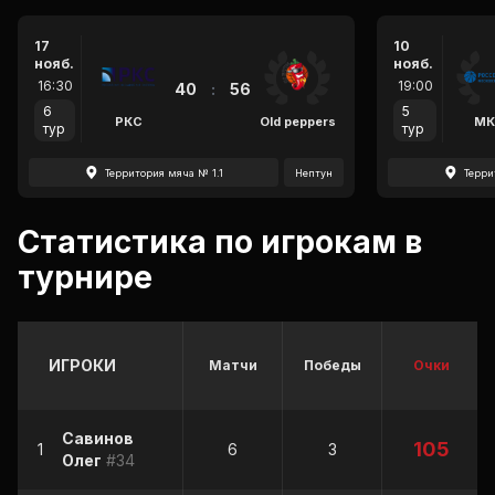
17
10
нояб.
нояб.
16:30
19:00
40
:
56
6
5
РКС
Old peppers
МК
тур
тур
Территория мяча № 1.1
Нептун
Терри
Статистика по игрокам в
турнире
ИГРОКИ
Матчи
Победы
Очки
Савинов
105
1
6
3
Олег
#34