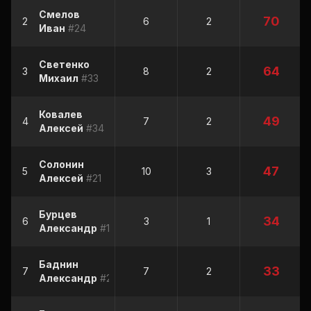
Смелов
70
2
6
2
Иван
#24
Светенко
64
3
8
2
Михаил
#33
Ковалев
49
4
7
2
Алексей
#34
Солонин
47
5
10
3
Алексей
#21
Бурцев
34
6
3
1
Александр
#1
Баднин
33
7
7
2
Александр
#23