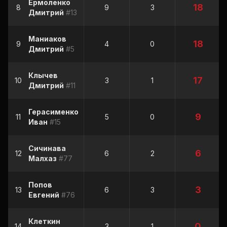
Ермоленко
18
8
9
3
Дмитрий
#13
Маниаков
18
9
4
0
Дмитрий
#5
Клычев
17
10
3
1
Дмитрий
#11
Герасименко
9
11
5
0
Иван
#15
Сичинава
6
12
6
2
Малхаз
#77
Попов
3
13
6
3
Евгений
#76
Клеткин
0
14
3
1