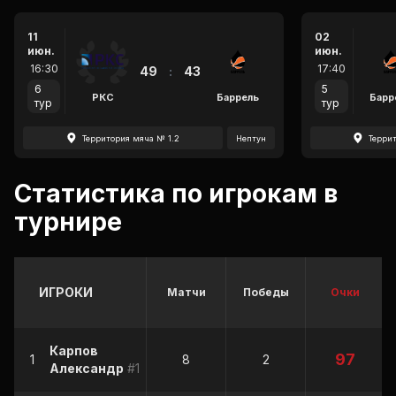
11
02
июн.
июн.
16:30
17:40
49
:
43
6
5
РКС
Баррель
Барр
тур
тур
Территория мяча № 1.2
Нептун
Терри
Статистика по игрокам в
турнире
ИГРОКИ
Матчи
Победы
Очки
Карпов
97
1
8
2
Александр
#17