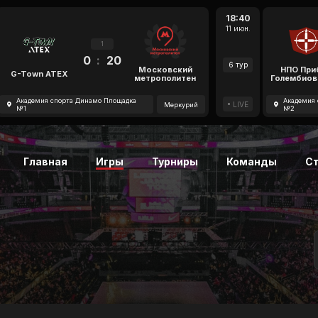
18:40
11 июн.
1
0
:
20
6 тур
Московский
НПО При
G-Town ATEX
метрополитен
Голембиов
Академия спорта Динамо Площадка
Академия 
LIVE
Меркурий
№1
№2
Главная
Игры
Турниры
Команды
С