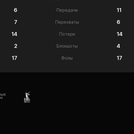
6
11
Передачи
7
6
Перехваты
14
14
Потери
2
4
Блокшоты
17
17
Фолы