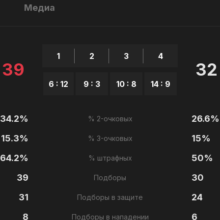
ы
Медиа
1
2
3
4
39
32
6 : 12
9 : 3
10 : 8
14 : 9
34.2%
26.6%
% 2-очковых
15.3%
15%
% 3-очковых
64.2%
50%
% штрафных
39
30
Подборы
31
24
Подборы в защите
8
6
Подборы в нападении