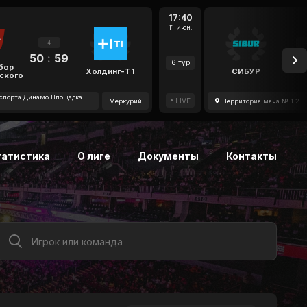
17:40
11 июн.
4
50
:
59
47
6 тур
бор
Холдинг-Т1
СИБУР
ского
спорта Динамо Площадка
LIVE
Меркурий
Территория мяча № 1.2
татистика
О лиге
Документы
Контакты