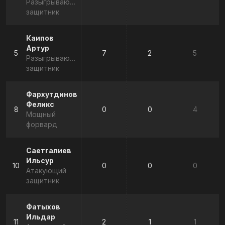
Разыгрывающий
защитник
Каипов
Артур
5
7
2
5
Разыгрывающий
защитник
Фархутдинов
Феликс
8
0
0
4
Мощный
форвард
Саетгалиев
Ильсур
10
0
0
0
Атакующий
защитник
Фатыхов
Ильдар
11
2
1
1