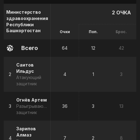
Министерство
2 ОЧКА
здравоохранения
Республики
Башкортостан
Очки
Поп.
Брос.
Всего
64
12
42
Саитов
Ильдус
2
4
1
3
Атакующий
защитник
Огнёв Артем
3
Разыгрывающий
36
3
13
защитник
Зарипов
Алмаз
4
7
2
8