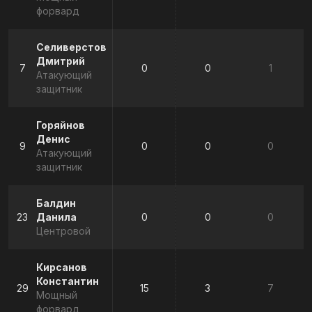
форвард
Селиверстов
Дмитрий
7
0
0
1
Атакующий
защитник
Горяйнов
Денис
9
0
0
0
Атакующий
защитник
Балдин
23
Данила
0
0
0
Центровой
Кирсанов
Константин
29
15
3
7
Мощный
форвард