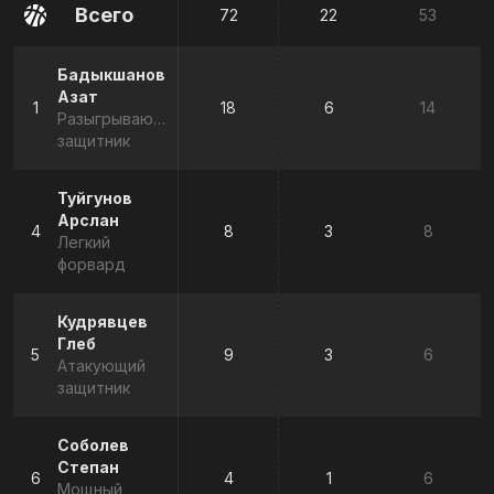
Всего
72
22
53
Бадыкшанов
Азат
1
18
6
14
Разыгрывающий
защитник
Туйгунов
Арслан
4
8
3
8
Легкий
форвард
Кудрявцев
Глеб
5
9
3
6
Атакующий
защитник
Соболев
Степан
6
4
1
6
Мощный