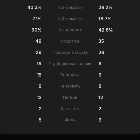
40.3%
29.2%
% 2-очковых
7.1%
18.7%
% 3-очковых
50%
42.8%
% штрафных
48
35
Подборы
29
26
Подборы в защите
19
9
Подборы в нападении
15
6
Передачи
8
8
Перехваты
12
12
Потери
2
2
Блокшоты
5
6
Фолы