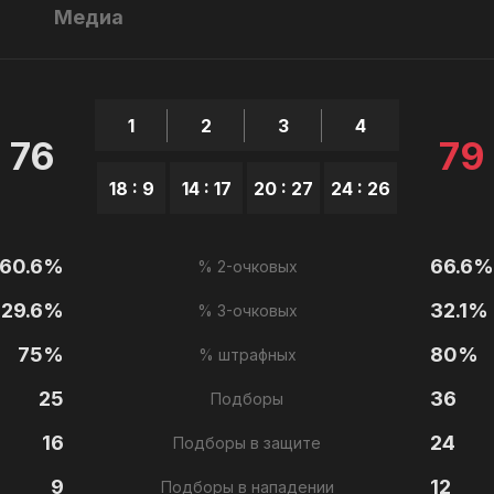
ы
Медиа
1
2
3
4
76
79
18 : 9
14 : 17
20 : 27
24 : 26
60.6%
66.6%
% 2-очковых
29.6%
32.1%
% 3-очковых
75%
80%
% штрафных
25
36
Подборы
16
24
Подборы в защите
9
12
Подборы в нападении