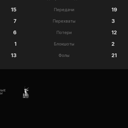
15
19
Передачи
7
3
Перехваты
6
12
Потери
1
2
Блокшоты
13
21
Фолы