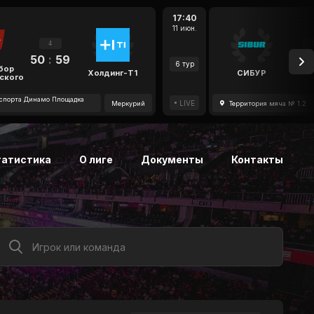
17:40
11 июн.
4
50
:
59
47
6 тур
бор
Холдинг-Т1
СИБУР
ского
спорта Динамо Площадка
LIVE
Меркурий
Территория мяча № 1.2
татистика
О лиге
Документы
Контакты